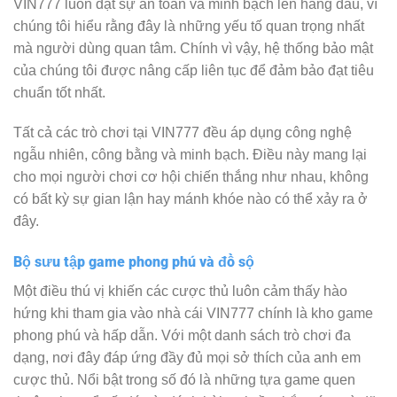
VIN777 luôn đặt sự an toàn và minh bạch lên hàng đầu, vì
chúng tôi hiểu rằng đây là những yếu tố quan trọng nhất
mà người dùng quan tâm. Chính vì vậy, hệ thống bảo mật
của chúng tôi được nâng cấp liên tục để đảm bảo đạt tiêu
chuẩn tốt nhất.
Tất cả các trò chơi tại VIN777 đều áp dụng công nghệ
ngẫu nhiên, công bằng và minh bạch. Điều này mang lại
cho mọi người chơi cơ hội chiến thắng như nhau, không
có bất kỳ sự gian lận hay mánh khóe nào có thể xảy ra ở
đây.
Bộ sưu tập game phong phú và đồ sộ
Một điều thú vị khiến các cược thủ luôn cảm thấy hào
hứng khi tham gia vào nhà cái VIN777 chính là kho game
phong phú và hấp dẫn. Với một danh sách trò chơi đa
dạng, nơi đây đáp ứng đầy đủ mọi sở thích của anh em
cược thủ. Nổi bật trong số đó là những tựa game quen