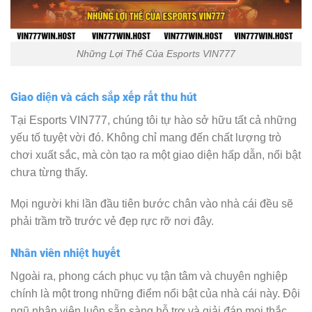
Những Lợi Thế Của Esports VIN777
Giao diện và cách sắp xếp rất thu hút
Tại Esports VIN777, chúng tôi tự hào sở hữu tất cả những
yếu tố tuyệt vời đó. Không chỉ mang đến chất lượng trò
chơi xuất sắc, mà còn tạo ra một giao diện hấp dẫn, nổi bật
chưa từng thấy.
Mọi người khi lần đầu tiên bước chân vào nhà cái đều sẽ
phải trầm trồ trước vẻ đẹp rực rỡ nơi đây.
Nhân viên nhiệt huyết
Ngoài ra, phong cách phục vụ tận tâm và chuyên nghiệp
chính là một trong những điểm nổi bật của nhà cái này. Đội
ngũ nhân viên luôn sẵn sàng hỗ trợ và giải đáp mọi thắc