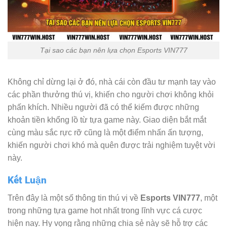
Tại sao các bạn nên lựa chọn Esports VIN777
Không chỉ dừng lại ở đó, nhà cái còn đầu tư mạnh tay vào
các phần thưởng thú vị, khiến cho người chơi không khỏi
phấn khích. Nhiều người đã có thể kiếm được những
khoản tiền khổng lồ từ tựa game này. Giao diện bắt mắt
cùng màu sắc rực rỡ cũng là một điểm nhấn ấn tượng,
khiến người chơi khó mà quên được trải nghiệm tuyệt vời
này.
Kết Luận
Trên đây là một số thông tin thú vị về
Esports VIN777
, một
trong những tựa game hot nhất trong lĩnh vực cá cược
hiện nay. Hy vọng rằng những chia sẻ này sẽ hỗ trợ các